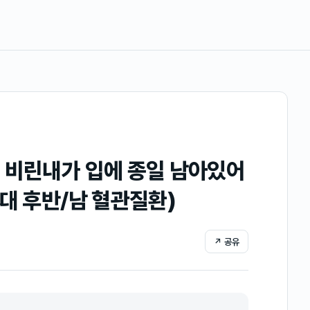
 비린내가 입에 종일 남아있어
대 후반/남 혈관질환)
↗ 공유