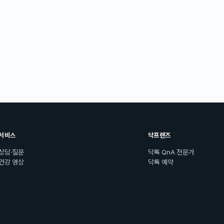
서비스
닥프렌즈
상담·질문
닥톡 QnA 전문가
건강 영상
닥톡 예약