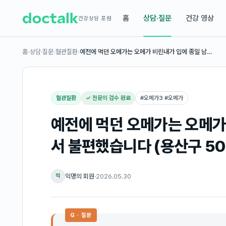
홈
상담·질문
건강 영상
건강상담 포럼
홈
›
상담·질문
›
혈관질환
›
예전에 먹던 오메가는 오메가 비린내가 입에 종일 남…
혈관질환
✓ 전문의 검수 완료
#
오메가3 #오메가
예전에 먹던 오메가는 오메가
서 불편했습니다 (용산구 50
익명의 회원
·
2026.05.30
익
Q · 질문