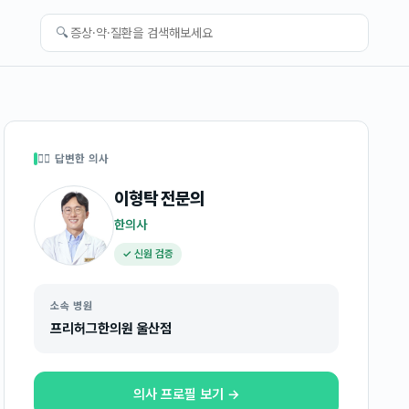
🔍
👩‍⚕️ 답변한 의사
이형탁
전문의
한의사
✓ 신원 검증
소속 병원
프리허그한의원 울산점
의사 프로필 보기 →