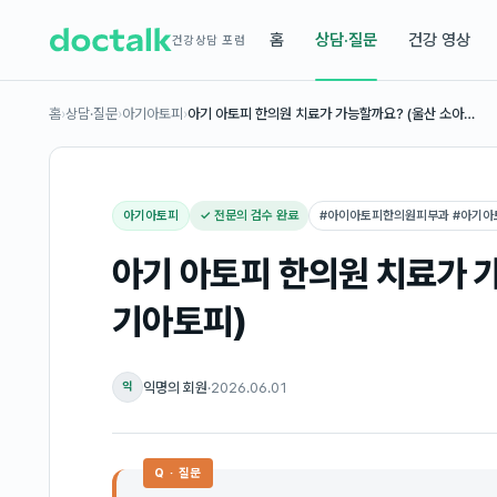
홈
상담·질문
건강 영상
건강상담 포럼
홈
›
상담·질문
›
아기아토피
›
아기 아토피 한의원 치료가 가능할까요? (울산 소아…
아기아토피
✓ 전문의 검수 완료
#
아이아토피한의원피부과 #아기아
아기 아토피 한의원 치료가 가
기아토피)
익명의 회원
·
2026.06.01
익
Q · 질문