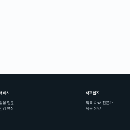
서비스
닥프렌즈
상담·질문
닥톡 QnA 전문가
건강 영상
닥톡 예약