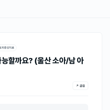
토피증상치료
능할까요? (울산 소아/남 아
↗ 공유