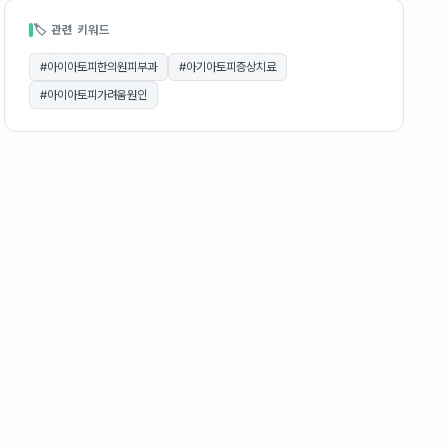
🏷 관련 키워드
#
아이아토피한의원피부과
#
아기아토피증상치료
#
아이아토피가려움원인