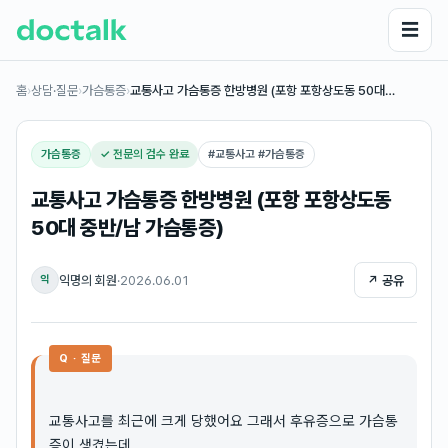
☰
홈
›
상담·질문
›
가슴통증
›
교통사고 가슴통증 한방병원 (포항 포항상도동 50대…
가슴통증
✓ 전문의 검수 완료
#
교통사고 #가슴통증
교통사고 가슴통증 한방병원 (포항 포항상도동
50대 중반/남 가슴통증)
익명의 회원
·
2026.06.01
↗ 공유
익
Q · 질문
교통사고를 최근에 크게 당했어요 그래서 후유증으로 가슴통
증이 생겼는데