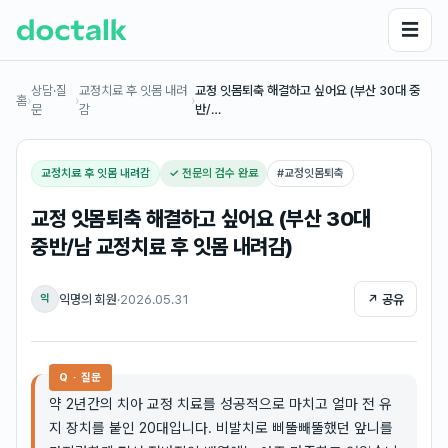
☰
상담·질
교정치료 후 잇몸 내려
교정 잇몸퇴축 해결하고 싶어요 (부산 30대 중
홈
›
›
›
문
감
반/…
교정치료 후 잇몸 내려감
✓ 전문의 검수 완료
#
교정잇몸퇴축
교정 잇몸퇴축 해결하고 싶어요 (부산 30대
중반/남 교정치료 후 잇몸 내려감)
익명의 회원
·
2026.05.31
↗ 공유
익
Q · 질문
약 2년간의 치아 교정 치료를 성공적으로 마치고 얼마 전 유
지 장치를 붙인 20대입니다. 비발치로 삐뚤빼뚤했던 앞니를