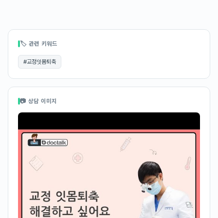
🏷 관련 키워드
#
교정잇몸퇴축
📷 상담 이미지