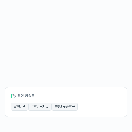
🏷 관련 키워드
#
후비루
#
후비루치료
#
후비루증후군