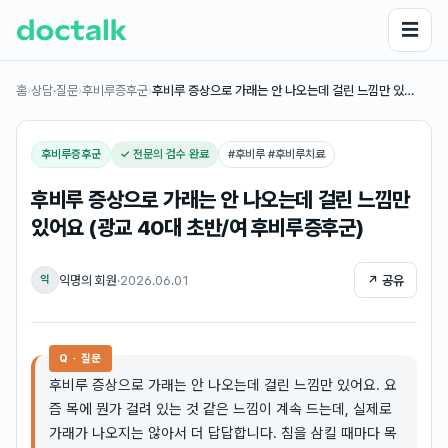
☰
홈
›
상담·질문
›
후비루증후군
›
후비루 증상으로 가래는 안 나오는데 걸린 느낌만 있…
후비루증후군
✓ 전문의 검수 완료
#
후비루 #후비루치료
후비루 증상으로 가래는 안 나오는데 걸린 느낌만
있어요 (광교 40대 초반/여 후비루증후군)
익명의 회원
·
2026.06.01
↗ 공유
익
Q · 질문
후비루 증상으로 가래는 안 나오는데 걸린 느낌만 있어요. 요
즘 목에 뭔가 걸려 있는 것 같은 느낌이 계속 드는데, 실제로
가래가 나오지는 않아서 더 답답합니다. 침을 삼킬 때마다 목