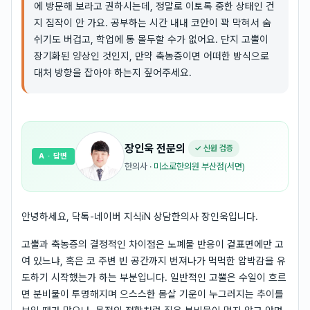
에 방문해 보라고 권하시는데, 정말로 이토록 중한 상태인 건
지 짐작이 안 가요. 공부하는 시간 내내 코안이 꽉 막혀서 숨
쉬기도 버겁고, 학업에 통 몰두할 수가 없어요. 단지 고뿔이
장기화된 양상인 것인지, 만약 축농증이면 어떠한 방식으로
대처 방향을 잡아야 하는지 짚어주세요.
장인욱
전문의
✓ 신원 검증
A
· 답변
한의사
·
미소로한의원 부산점(서면)
안녕하세요, 닥톡-네이버 지식iN 상담한의사 장인욱입니다.
고뿔과 축농증의 결정적인 차이점은 노폐물 반응이 겉표면에만 고
여 있느냐, 혹은 코 주변 빈 공간까지 번져나가 먹먹한 압박감을 유
도하기 시작했는가 하는 부분입니다. 일반적인 고뿔은 수일이 흐르
면 분비물이 투명해지며 으스스한 몸살 기운이 누그러지는 추이를