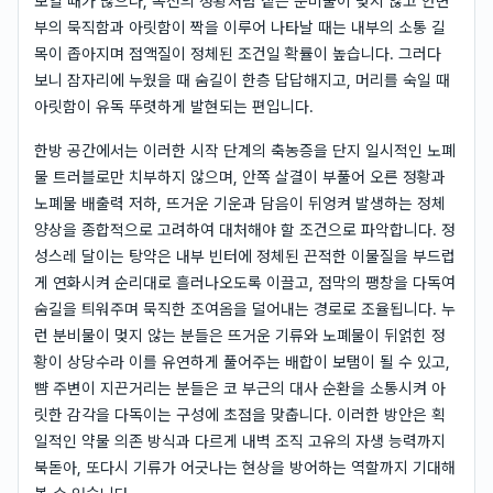
보일 때가 많으나, 목전의 정황처럼 짙은 분비물이 멎지 않고 안면
부의 묵직함과 아릿함이 짝을 이루어 나타날 때는 내부의 소통 길
목이 좁아지며 점액질이 정체된 조건일 확률이 높습니다. 그러다
보니 잠자리에 누웠을 때 숨길이 한층 답답해지고, 머리를 숙일 때
아릿함이 유독 뚜렷하게 발현되는 편입니다.
한방 공간에서는 이러한 시작 단계의 축농증을 단지 일시적인 노폐
물 트러블로만 치부하지 않으며, 안쪽 살결이 부풀어 오른 정황과
노폐물 배출력 저하, 뜨거운 기운과 담음이 뒤엉켜 발생하는 정체
양상을 종합적으로 고려하여 대처해야 할 조건으로 파악합니다. 정
성스레 달이는 탕약은 내부 빈터에 정체된 끈적한 이물질을 부드럽
게 연화시켜 순리대로 흘러나오도록 이끌고, 점막의 팽창을 다독여
숨길을 틔워주며 묵직한 조여옴을 덜어내는 경로로 조율됩니다. 누
런 분비물이 멎지 않는 분들은 뜨거운 기류와 노폐물이 뒤얽힌 정
황이 상당수라 이를 유연하게 풀어주는 배합이 보탬이 될 수 있고,
뺨 주변이 지끈거리는 분들은 코 부근의 대사 순환을 소통시켜 아
릿한 감각을 다독이는 구성에 초점을 맞춥니다. 이러한 방안은 획
일적인 약물 의존 방식과 다르게 내벽 조직 고유의 자생 능력까지
북돋아, 또다시 기류가 어긋나는 현상을 방어하는 역할까지 기대해