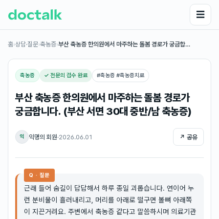
☰
홈
›
상담·질문
›
축농증
›
부산 축농증 한의원에서 마주하는 돌봄 경로가 궁금합…
축농증
✓ 전문의 검수 완료
#
축농증 #축농증치료
부산 축농증 한의원에서 마주하는 돌봄 경로가
궁금합니다. (부산 서면 30대 중반/남 축농증)
익명의 회원
·
2026.06.01
↗ 공유
익
Q · 질문
근래 들어 숨길이 답답해서 하루 종일 괴롭습니다. 연이어 누
런 분비물이 흘러내리고, 머리를 아래로 떨구면 볼뼈 아래쪽
이 지끈거려요. 주변에서 축농증 같다고 말씀하시며 의료기관