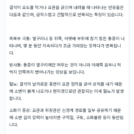
결석이 요도를 막거나 요관을 긁으며 내려올 때 나타나는 반응들은
다음과 같으며, 급작스럽고 간헐적으로 반복되는 특징이 있습니다.
측복부 극통: 옆구리나 등 뒤쪽, 아랫배 부위에 참기 힘든 통증이 나
타나며, 몇 분 동안 지속되다가 조금 가라앉는 듯하다가 번복됩니
다.
방사통: 통증이 옆구리에만 머무는 것이 아니라 아래쪽 음부나 허
벅지 안쪽까지 뻗어나가는 양상을 보입니다.
혈뇨: 결석의 날카로운 표면이 요관 점막을 긁어 상처를 내기 때문
에 소변이 붉게 나오거나 현미경으로만 관찰되는 미세 혈뇨가 발생
합니다.
소화기 증상: 요관과 위장관은 신경계 경로를 일부 공유하기 때문
에 소변 길의 압력이 높아지면 구역질, 구토, 소화불량 등이 동반됩
니다.