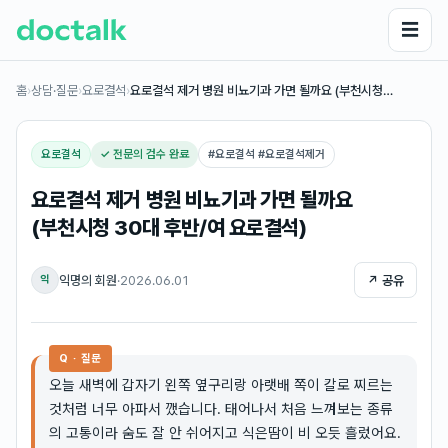
☰
홈
›
상담·질문
›
요로결석
›
요로결석 제거 병원 비뇨기과 가면 될까요 (부천시청…
요로결석
✓ 전문의 검수 완료
#
요로결석 #요로결석제거
요로결석 제거 병원 비뇨기과 가면 될까요
(부천시청 30대 후반/여 요로결석)
익명의 회원
·
2026.06.01
↗ 공유
익
Q · 질문
오늘 새벽에 갑자기 왼쪽 옆구리랑 아랫배 쪽이 칼로 찌르는
것처럼 너무 아파서 깼습니다. 태어나서 처음 느껴보는 종류
의 고통이라 숨도 잘 안 쉬어지고 식은땀이 비 오듯 흘렀어요.