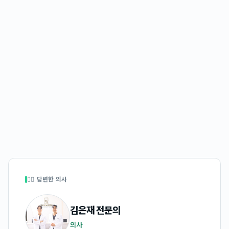
👩‍⚕️ 답변한 의사
김은재
전문의
의사