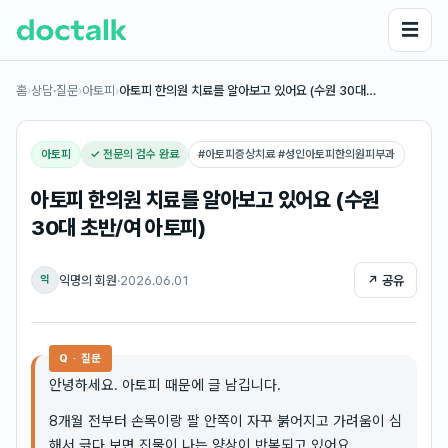
☰
홈
›
상담·질문
›
아토피
›
아토피 한의원 치료를 알아보고 있어요 (수원 30대…
아토피
✓ 전문의 검수 완료
#
아토피증상치료 #성인아토피한의원피부과
아토피 한의원 치료를 알아보고 있어요 (수원
30대 초반/여 아토피)
익명의 회원
·
2026.06.01
↗ 공유
익
Q · 질문
안녕하세요. 아토피 때문에 글 남깁니다.
8개월 전부터 손목이랑 팔 안쪽이 자꾸 붉어지고 가려움이 심
해서 긁다 보면 진물이 나는 양상이 반복되고 있어요.