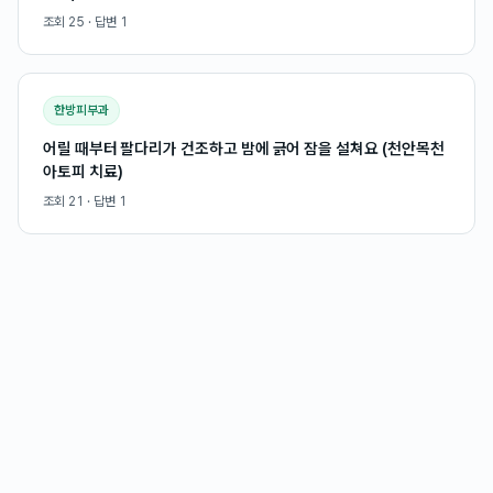
조회
25
· 답변
1
한방피부과
어릴 때부터 팔다리가 건조하고 밤에 긁어 잠을 설쳐요 (천안목천
아토피 치료)
조회
21
· 답변
1