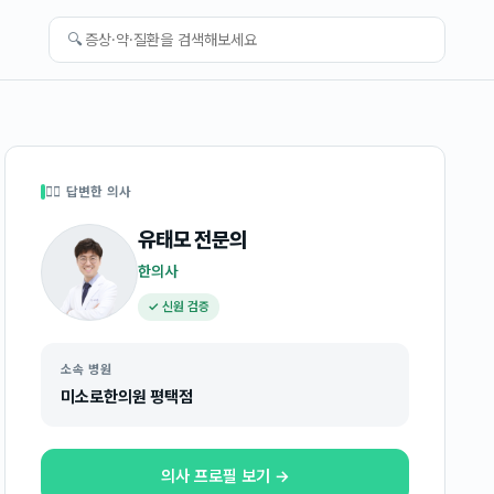
🔍
👩‍⚕️ 답변한 의사
유태모
전문의
한의사
✓ 신원 검증
소속 병원
미소로한의원 평택점
의사 프로필 보기 →