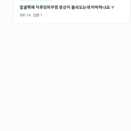
얼굴쪽에 지루성피부염 증상이 올라오는데 어떡하나요 ㅜ
조회
14
· 답변
1