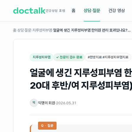
홈
상담·질문
건강 영상
건강상담 포럼
홈
›
상담·질문
›
지루성피부염
›
얼굴에 생긴 지루성피부염 한의원 관리 효과있나요?…
지루성피부염
✓ 전문의 검수 완료
#
한방치료 #지루성피부염치료
얼굴에 생긴 지루성피부염 한
20대 후반/여 지루성피부염
익명의 회원
·
2026.05.31
익
Q · 질문