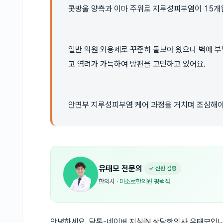
콧방울 양측과 이마 주위로 지루성피부염이 15개
일반 의원 외용제로 꾸준히 돌보아 왔으나 벽에 부
고 염려가 가득하여 방편을 고민하고 있어요.
안면부 지루성피부염 케어 과정을 거치며 조심해야
유태모
전문의
✓ 신원 검증
한의사
·
미소로한의원 평택점
안녕하세요, 닥톡-네이버 지식iN 상담한의사 유태모입니