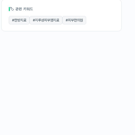
🏷 관련 키워드
#
한방치료
#
지루성피부염치료
#
피부한의원