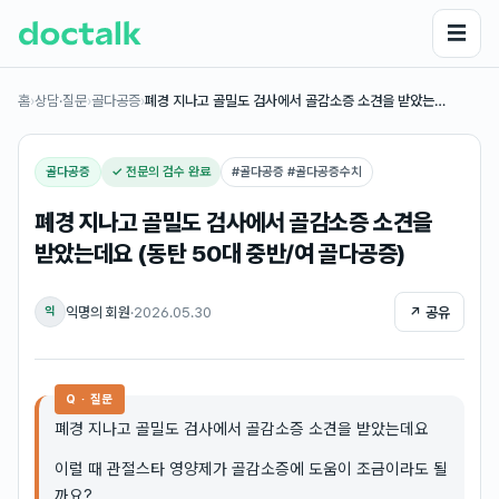
☰
홈
›
상담·질문
›
골다공증
›
폐경 지나고 골밀도 검사에서 골감소증 소견을 받았는…
골다공증
✓ 전문의 검수 완료
#
골다공증 #골다공증수치
폐경 지나고 골밀도 검사에서 골감소증 소견을
받았는데요 (동탄 50대 중반/여 골다공증)
익명의 회원
·
2026.05.30
↗ 공유
익
Q · 질문
폐경 지나고 골밀도 검사에서 골감소증 소견을 받았는데요
이럴 때 관절스타 영양제가 골감소증에 도움이 조금이라도 될
까요?