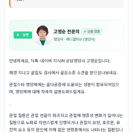
고영순
전문의
✓ 신원 검증
A
· 답변
영양사
·
메디컬허브 (영양사)
안녕하세요, 닥톡-네이버 지식iN 상담영양사 고영순입니다.
폐경 지나고 골밀도 검사에서 골감소증 소견을 받으셨나보네요.
관절스타 영양제에는 골다공증에 도움되는 성분이 함유되어있으
며, 영양제에 대해 자세히 설명도와드릴게요.
.
관절 질환은 관절 연골이 파괴되고 관절에 염증성 변화가 일어나는
질환으로 노화로 자연스럽게 진행되거나 관절의 모양, 호르몬, 유
전적 요소 등의 원인에 의해 젊은 연령층에서도 나타나는 질환입니