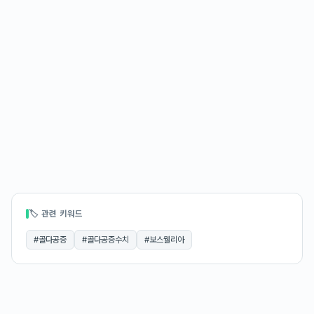
🏷 관련 키워드
#
골다공증
#
골다공증수치
#
보스웰리아