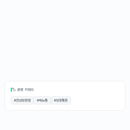
🏷 관련 키워드
#
만성방광염
#
배뇨통
#
방광통증