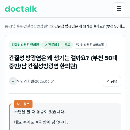
☰
홈
›
상담·질문
›
간질성방광염 한의원
›
간질성 방광염은 왜 생기는 걸까요? (부천 50대…
간질성방광염 한의원
✓ 전문의 검수 완료
#
만성방광염 #배뇨통
간질성 방광염은 왜 생기는 걸까요? (부천 50대
중반/남 간질성방광염 한의원)
익명의 회원
·
2026.06.01
↗ 공유
익
Q · 질문
소변을 볼 때 통증이 있습니다.
배뇨 후에도 불편함이 남습니다.