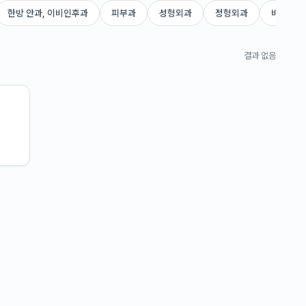
한방 안과, 이비인후과
피부과
성형외과
정형외과
비뇨의학
결과 없음