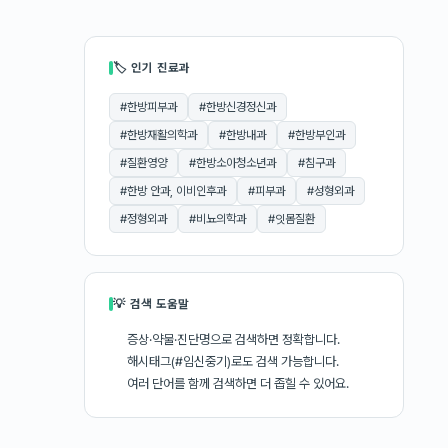
🏷 인기 진료과
#
한방피부과
#
한방신경정신과
#
한방재활의학과
#
한방내과
#
한방부인과
#
질환영양
#
한방소아청소년과
#
침구과
#
한방 안과, 이비인후과
#
피부과
#
성형외과
#
정형외과
#
비뇨의학과
#
잇몸질환
💡 검색 도움말
증상·약물·진단명으로 검색하면 정확합니다.
해시태그(#임신중기)로도 검색 가능합니다.
여러 단어를 함께 검색하면 더 좁힐 수 있어요.