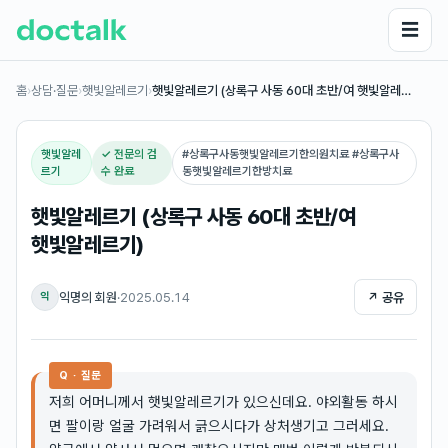
☰
홈
›
상담·질문
›
햇빛알레르기
›
햇빛알레르기 (상록구 사동 60대 초반/여 햇빛알레…
햇빛알레
✓ 전문의 검
#
상록구사동햇빛알레르기한의원치료 #상록구사
르기
수 완료
동햇빛알레르기한방치료
햇빛알레르기 (상록구 사동 60대 초반/여
햇빛알레르기)
익명의 회원
·
2025.05.14
↗ 공유
익
Q · 질문
저희 어머니께서 햇빛알레르기가 있으신데요. 야외활동 하시
면 팔이랑 얼굴 가려워서 긁으시다가 상처생기고 그러세요.