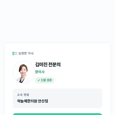
👩‍⚕️ 답변한 의사
김미진
전문의
한의사
✓ 신원 검증
소속 병원
하늘체한의원 안산점