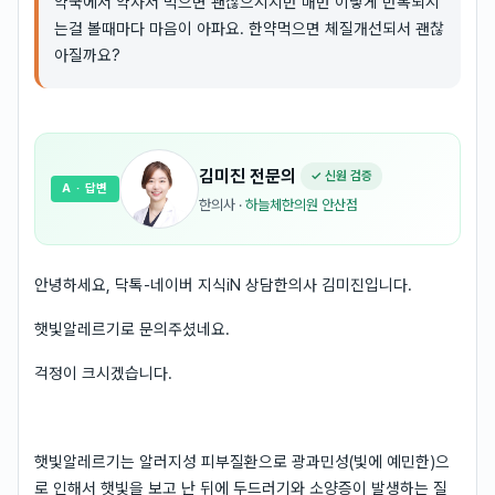
약국에서 약사서 먹으면 괜찮으시지만 매번 이렇게 반복되시
는걸 볼때마다 마음이 아파요. 한약먹으면 체질개선되서 괜찮
아질까요?
김미진
전문의
✓ 신원 검증
A
· 답변
한의사
·
하늘체한의원 안산점
안녕하세요, 닥톡-네이버 지식iN 상담한의사 김미진입니다.
햇빛알레르기로 문의주셨네요.
걱정이 크시겠습니다.
햇빛알레르기는 알러지성 피부질환으로 광과민성(빛에 예민한)으
로 인해서 햇빛을 보고 난 뒤에 두드러기와 소양증이 발생하는 질