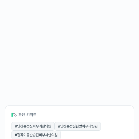
🏷 관련 키워드
#
안산손습진피부과한의원
#
안산손습진한방피부과병원
#
팔곡이동손습진피부과한의원