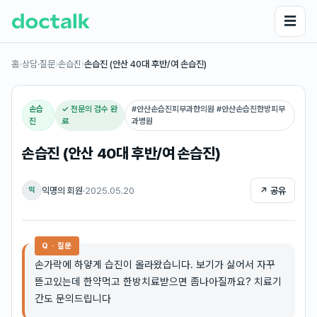
☰
홈
›
상담·질문
›
손습진
›
손습진 (안산 40대 후반/여 손습진)
손습
✓ 전문의 검수 완
#
안산손습진피부과한의원 #안산손습진한방피부
진
료
과병원
손습진 (안산 40대 후반/여 손습진)
익명의 회원
·
2025.05.20
↗ 공유
익
Q · 질문
손가락에 하얗게 습진이 올라왔습니다. 보기가 싫어서 자꾸
뜯고있는데 한약먹고 한방치료받으면 좀나아질까요? 치료기
간도 문의드립니다