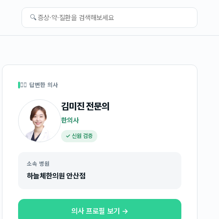
🔍
👩‍⚕️ 답변한 의사
김미진
전문의
한의사
✓ 신원 검증
소속 병원
하늘체한의원 안산점
의사 프로필 보기 →