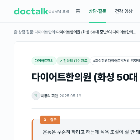
홈
상담·질문
건강 영상
건강상담 포럼
홈
›
상담·질문
›
다이어트한의
›
다이어트한의원 (화성 50대 중반/여 다이어트한의…
다이어트한의
✓ 전문의 검수 완료
#
화성한방다이어트약처방 #봉
다이어트한의원 (화성 50대
익명의 회원
·
2025.05.19
익
Q · 질문
운동은 꾸준히 하려고 하는데 식욕 조절이 잘 안 