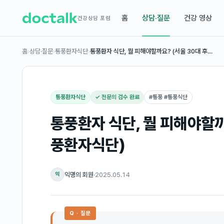
홈
상담·질문
건강 영상
건강상담 포럼
홈
›
상담·질문
›
통풍환자식단
›
통풍환자 식단, 뭘 피해야할까요? (서울 30대 후…
통풍환자식단
✓ 전문의 검수 완료
#
통풍 #통풍식단
통풍환자 식단, 뭘 피해야할까
풍환자식단)
익명의 회원
·
2025.05.14
익
Q · 질문