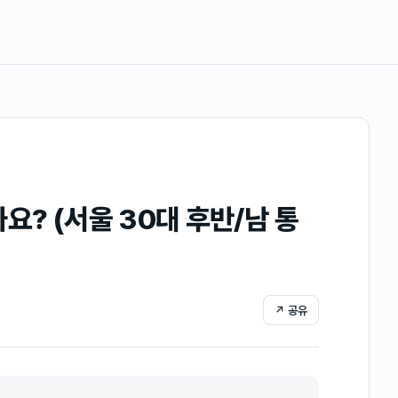
요? (서울 30대 후반/남 통
↗ 공유