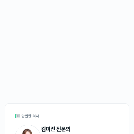
👩‍⚕️ 답변한 의사
김미진
전문의