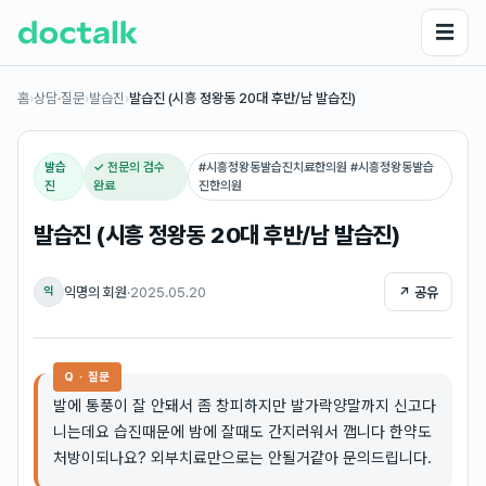
☰
홈
›
상담·질문
›
발습진
›
발습진 (시흥 정왕동 20대 후반/남 발습진)
발습
✓ 전문의 검수
#
시흥정왕동발습진치료한의원 #시흥정왕동발습
진
완료
진한의원
발습진 (시흥 정왕동 20대 후반/남 발습진)
익명의 회원
·
2025.05.20
↗ 공유
익
Q · 질문
발에 통풍이 잘 안돼서 좀 창피하지만 발가락양말까지 신고다
니는데요 습진때문에 밤에 잘때도 간지러워서 깹니다 한약도
처방이되나요? 외부치료만으로는 안될거같아 문의드립니다.