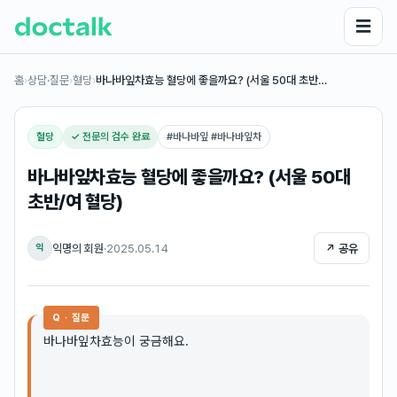
☰
홈
›
상담·질문
›
혈당
›
바나바잎차효능 혈당에 좋을까요? (서울 50대 초반…
혈당
✓ 전문의 검수 완료
#
바나바잎 #바나바잎차
바나바잎차효능 혈당에 좋을까요? (서울 50대
초반/여 혈당)
익명의 회원
·
2025.05.14
↗ 공유
익
Q · 질문
바나바잎차효능이 궁금해요.