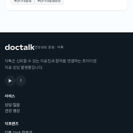
#
칸디다질염
#
칸디다질염증상
건강상담 포럼 · 닥톡
닥톡은 신뢰할 수 있는 의료진과 환자를 연결하는 프리미엄
의료 상담 플랫폼입니다.
▶
f
서비스
상담·질문
건강 영상
닥프렌즈
닥톡 QnA 전문가