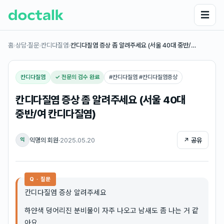
☰
홈
›
상담·질문
›
칸디다질염
›
칸디다질염 증상 좀 알려주세요 (서울 40대 중반/…
칸디다질염
✓ 전문의 검수 완료
#
칸디다질염 #칸디다질염증상
칸디다질염 증상 좀 알려주세요 (서울 40대
중반/여 칸디다질염)
익명의 회원
·
2025.05.20
↗ 공유
익
Q · 질문
칸디다질염 증상 알려주세요
하얀색 덩어리진 분비물이 자주 나오고 남새도 좀 나는 거 같
아요