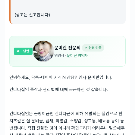
(광고는 신고합니다)
문미란
전문의
✓ 신원 검증
A
· 답변
영양사
·
문미란 영양사
안녕하세요, 닥톡-네이버 지식iN 상담영양사 문미란입니다.
칸디다질염 증상과 관리법에 대해 궁금하신 것 같습니다.
칸디다질염은 곰팡이균인 칸디다균에 의해 유발되는 질염으로 흰
치즈같은 질 분비물, 냄새, 작열감, 소양감, 성교통, 배뇨통 등이 동
반됩니다. 직접 진찰한 것이 아니라 확답드리기 어려우나 말씀해주