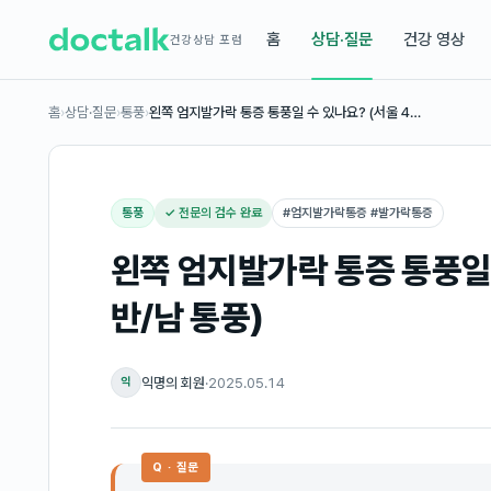
홈
상담·질문
건강 영상
건강상담 포럼
홈
›
상담·질문
›
통풍
›
왼쪽 엄지발가락 통증 통풍일 수 있나요? (서울 4…
통풍
✓ 전문의 검수 완료
#
엄지발가락통증 #발가락통증
왼쪽 엄지발가락 통증 통풍일 
반/남 통풍)
익명의 회원
·
2025.05.14
익
Q · 질문