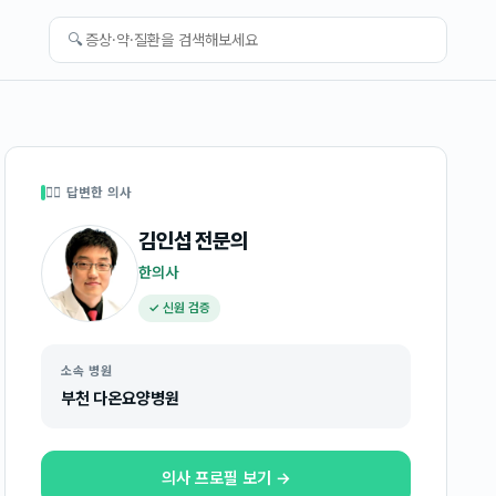
🔍
👩‍⚕️ 답변한 의사
김인섭
전문의
한의사
✓ 신원 검증
소속 병원
부천 다온요양병원
의사 프로필 보기 →