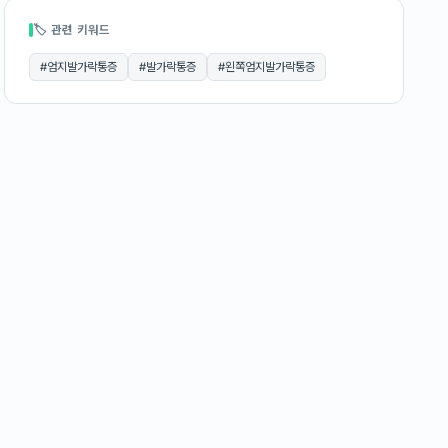
🏷 관련 키워드
#
엄지발가락통증
#
발가락통증
#
왼쪽엄지발가락통증