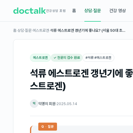
홈
상담·질문
건강 영상
건강상담 포럼
홈
›
상담·질문
›
에스트로겐
›
석류 에스트로겐 갱년기에 좋나요? (서울 50대 초…
에스트로겐
✓ 전문의 검수 완료
#
석류 #에스트로겐
석류 에스트로겐 갱년기에 좋나
스트로겐)
익명의 회원
·
2025.05.14
익
Q · 질문