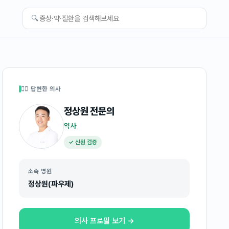
🔍
👩‍⚕️ 답변한 의사
정상원
전문의
약사
✓ 신원 검증
소속 병원
정상원(파우제)
의사 프로필 보기 →