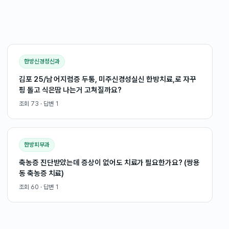
한방신경정신과
김포 25/남 어지럼증 두통, 미주신경성실신 한방치료,로 자꾸
핑 돌고 식은땀 나는거 고쳐질까요?
조회
73
· 답변
1
한방피부과
축농증 진단받았는데 증상이 없어도 치료가 필요한가요? (쌍용
동 축농증 치료)
조회
60
· 답변
1