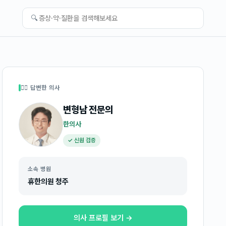
🔍
👩‍⚕️ 답변한 의사
변형남
전문의
한의사
✓ 신원 검증
소속 병원
휴한의원 청주
의사 프로필 보기 →