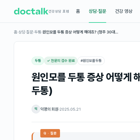
홈
상담·질문
건강 영상
건강상담 포럼
홈
›
상담·질문
›
두통
›
원인모를 두통 증상 어떻게 해야죠? (청주 30대…
두통
✓ 전문의 검수 완료
#
원인모를두통
원인모를 두통 증상 어떻게 해
두통)
익명의 회원
·
2025.05.21
익
Q · 질문