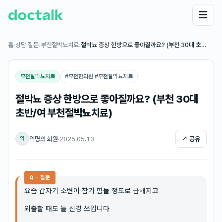
☰
홈
›
상담·질문
›
부천절박뇨치료
›
절박뇨 증상 한방으로 좋아질까요? (부천 30대 초…
부천절박뇨치료
#
부천한의원 #부천절박뇨치료
절박뇨 증상 한방으로 좋아질까요? (부천 30대
초반/여 부천절박뇨치료)
익명의 회원
·
2025.05.13
↗ 공유
익
Q · 질문
요즘 갑자기 소변이 참기 힘들 정도로 급해지고
외출할 때도 늘 신경 쓰입니다