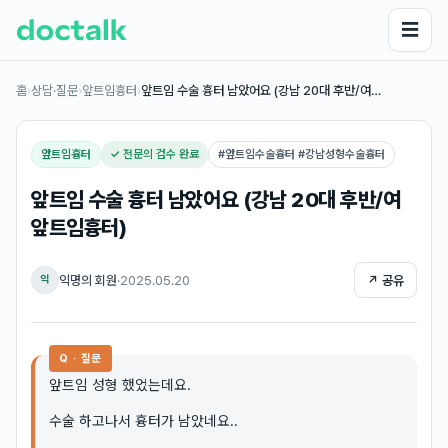
☰
홈
›
상담·질문
›
앞트임흉터
›
앞트임 수술 흉터 남았어요 (강남 20대 후반/여…
앞트임흉터
✓ 전문의 검수 완료
#
앞트임수술흉터 #강남성형수술흉터
앞트임 수술 흉터 남았어요 (강남 20대 후반/여
앞트임흉터)
익명의 회원
·
2025.05.20
↗ 공유
익
Q · 질문
앞트임 성형 했었는데요.
수술 하고나서 흉터가 남았네요..