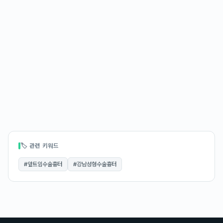
🏷 관련 키워드
#
앞트임수술흉터
#
강남성형수술흉터