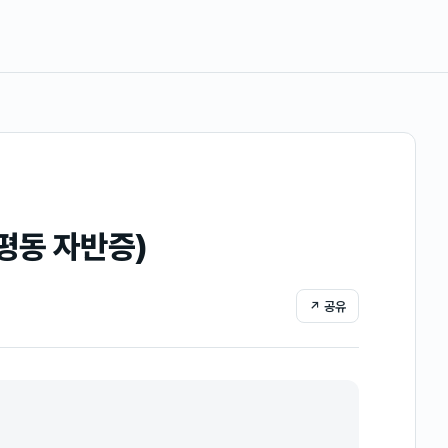
평동 자반증)
↗ 공유