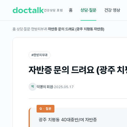
홈
상담·질문
건강 영상
건강상담 포럼
홈
›
상담·질문
›
한방피부과
›
자반증 문의 드려요 (광주 치평동 자반증)
#
한방피부과
자반증 문의 드려요 (광주 치
익명의 회원
·
2025.05.17
익
Q · 질문
광주 치평동 40대중반/여 자반증