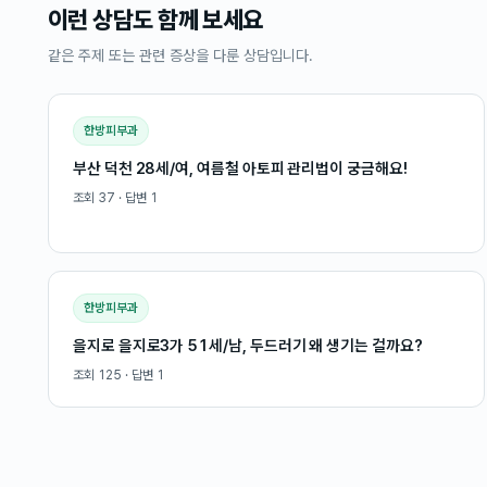
이런 상담도 함께 보세요
같은 주제 또는 관련 증상을 다룬 상담입니다.
한방피부과
부산 덕천 28세/여, 여름철 아토피 관리법이 궁금해요!
조회
37
· 답변
1
한방피부과
을지로 을지로3가 51세/남, 두드러기 왜 생기는 걸까요?
조회
125
· 답변
1