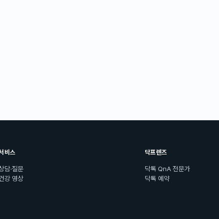
서비스
닥프렌즈
상담·질문
닥톡 QnA 전문가
건강 영상
닥톡 예약