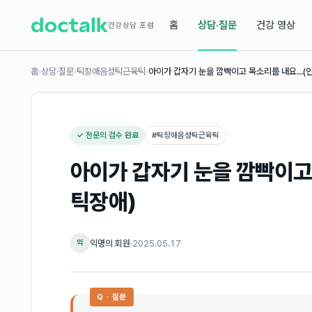
홈
상담·질문
건강 영상
건강상담 포럼
홈
›
상담·질문
›
틱장애음성틱근육틱
›
아이가 갑자기 눈을 깜빡이고 목소리를 내요...(
✓ 전문의 검수 완료
#
틱장애음성틱근육틱
아이가 갑자기 눈을 깜빡이고 
틱장애)
익명의 회원
·
2025.05.17
익
Q · 질문