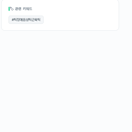
🏷 관련 키워드
#
틱장애음성틱근육틱