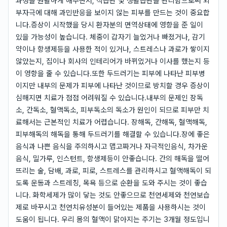
과정을 원활하게 해주면서, 식습관 및 생활습관을 관리함으로써 외
부자극에 대해 과민반응을 보이지 않는 피부를 만드는 것이 중요합
니다.증상이 시작했을 당시 환자분의 면역상태에 영향을 준 일이
있을 가능성이 높습니다. 체중이 갑자기 늘었거나 빠졌거나, 감기
약이나 항생제등을 사용한 적이 있거나, 스트레스나 과로가 쌓이지
않았는지, 집이나 회사의 인테리어가 바뀌었거나 이사를 했는지 등
이 영향을 줄 수 있습니다.또한 두드러기는 피부에 나타난 피부병
이지만 내부의 문제가 피부에 나타난 것이므로 방치할 경우 증상이
심해지면 치료가 점점 어려워질 수 있습니다.내부의 문제인 장독
소, 간독소, 혈액독소, 피부독소의 독소가 원인이 되므로 피부만 치
료해서는 근본적인 치료가 어렵습니다. 장해독, 간해독, 혈액해독,
피부해독의 해독을 통해 두드러기를 해결할 수 있습니다.장에 좋은
음식과 나쁜 음식을 주의하시고 맵고짜거나 자극적인음식, 차가운
음식, 밀가루, 인스턴트, 항생제등이 안좋습니다. 간의 해독을 떨어
뜨리는 술, 담배, 과로, 피로, 스트레스를 관리하시고 혈액해독이 되
도록 운동과 스트레칭, 목욕 등으로 순환을 도와 주시는 것이 좋습
니다. 화학세제가 많이 닿는 것도 안좋으므로 천연세제와 천연보습
제로 바꾸시고 천연치유성분이 들어있는 제품을 사용하시는 것이
도움이 됩니다. 우리 몸의 혈액이 맑아지는 주기는 3개월 정도입니