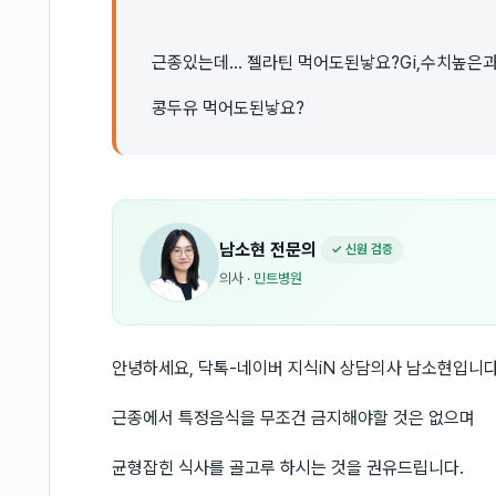
근종있는데... 젤라틴 먹어도된낳요?Gi,수치높
콩두유 먹어도된낳요?
남소현
전문의
✓ 신원 검증
의사
·
민트병원
안녕하세요, 닥톡-네이버 지식iN 상담의사 남소현입니다
근종에서 특정음식을 무조건 금지해야할 것은 없으며
균형잡힌 식사를 골고루 하시는 것을 권유드립니다.