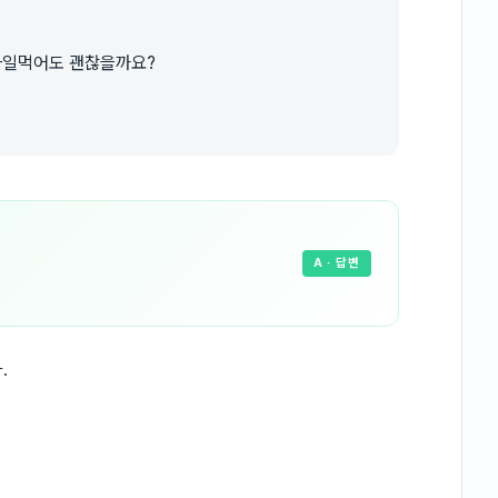
은과일먹어도 괜찮을까요?
A
· 답변
.