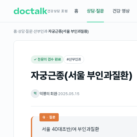
홈
상담·질문
건강 영상
건강상담 포럼
홈
›
상담·질문
›
산부인과
›
자궁근종(서울 부인과질환)
✓ 전문의 검수 완료
#
산부인과
자궁근종(서울 부인과질환)
익명의 회원
·
2025.05.15
익
Q · 질문
서울 40대초반/여 부인과질환