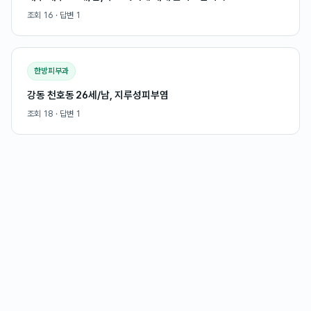
조회
16
· 답변
1
한방피부과
강동 천호동 26세/남, 지루성피부염
조회
18
· 답변
1