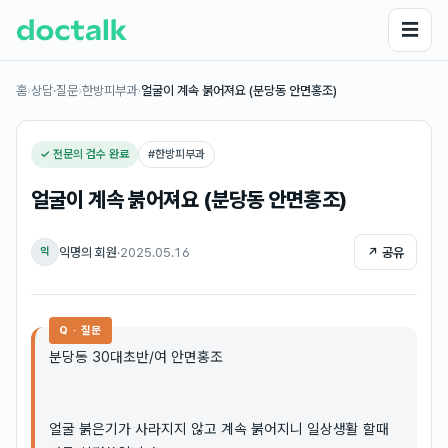
☰
홈
›
상담·질문
›
한방피부과
›
얼굴이 계속 붉어져요 (분당동 안면홍조)
✓ 전문의 검수 완료
#
한방피부과
얼굴이 계속 붉어져요 (분당동 안면홍조)
익명의 회원
·
2025.05.16
↗ 공유
익
Q · 질문
분당동 30대초반/여 안면홍조
얼굴 붉은기가 사라지지 않고 계속 붉어지니 일상생활 할때