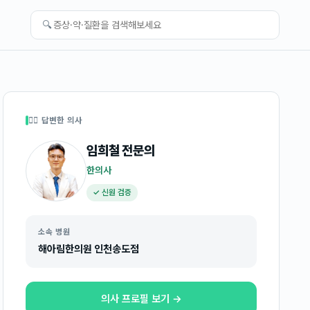
🔍
👩‍⚕️ 답변한 의사
임희철
전문의
한의사
✓ 신원 검증
소속 병원
해아림한의원 인천송도점
의사 프로필 보기 →