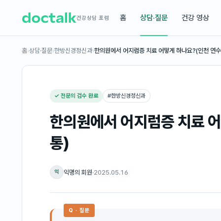
홈
상담·질문
건강 영상
건강상담 포럼
홈
›
상담·질문
›
한방신경정신과
›
한의원에서 어지럼증 치료 어떻게 하나요?(인천 연
✓ 전문의 검수 완료
#
한방신경정신과
한의원에서 어지럼증 치료 어
통)
익명의 회원
·
2025.05.16
익
Q · 질문