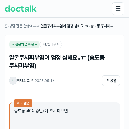
☰
홈
›
상담·질문
›
한방피부과
›
얼굴주사피부염이 엄청 심해요..ㅠ (송도동 주사피부…
✓ 전문의 검수 완료
#
한방피부과
얼굴주사피부염이 엄청 심해요..ㅠ (송도동
주사피부염)
익명의 회원
·
2025.05.16
↗ 공유
익
Q · 질문
송도동 40대중반/여 주사피부염