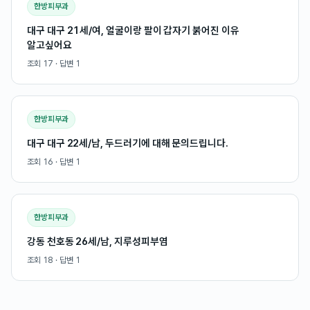
한방피부과
대구 대구 21세/여, 얼굴이랑 팔이 갑자기 붉어진 이유
알고싶어요
조회
17
· 답변
1
한방피부과
대구 대구 22세/남, 두드러기에 대해 문의드립니다.
조회
16
· 답변
1
한방피부과
강동 천호동 26세/남, 지루성피부염
조회
18
· 답변
1