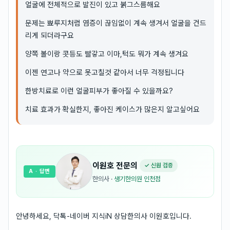
얼굴에 전체적으로 발진이 있고 붉그스름해요
문제는 뾰루지처럼 염증이 끊임없이 계속 생겨서 얼굴을 건드
리게 되더라구요
양쪽 볼이랑 콧등도 빨갛고 이마,턱도 뭐가 계속 생겨요
이젠 연고나 약으로 못고칠것 같아서 너무 걱정됩니다
한방치료로 이런 얼굴피부가 좋아질 수 있을까요?
치료 효과가 확실한지, 좋아진 케이스가 많은지 알고싶어요
이원호
전문의
✓ 신원 검증
A
· 답변
한의사
·
생기한의원 인천점
안녕하세요, 닥톡-네이버 지식iN 상담한의사 이원호입니다.