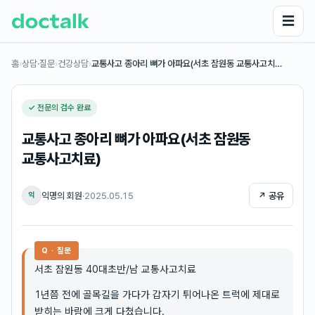
☰
홈
›
상담·질문
›
건강상담
›
교통사고 종아리 뼈가 아파요(서초 잠원동 교통사고치…
✓ 전문의 검수 완료
교통사고 종아리 뼈가 아파요(서초 잠원동
교통사고치료)
익명의 회원
·
2025.05.15
↗ 공유
익
Q · 질문
서초 잠원동 40대초반/남 교통사고치료
1년쯤 전에 골목길을 가다가 갑자기 튀어나온 트럭에 제대로
받히는 바람에 크게 다쳤습니다.