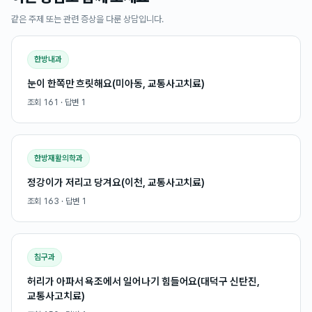
같은 주제 또는 관련 증상을 다룬 상담입니다.
한방내과
눈이 한쪽만 흐릿해요(미아동, 교통사고치료)
조회
161
· 답변
1
한방재활의학과
정강이가 저리고 당겨요(이천, 교통사고치료)
조회
163
· 답변
1
침구과
허리가 아파서 욕조에서 일어나기 힘들어요(대덕구 신탄진,
교통사고치료)