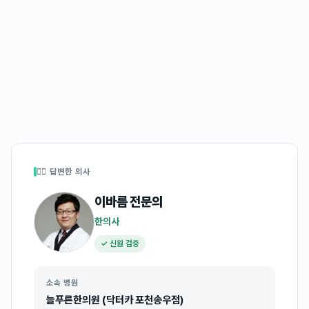
👩‍⚕️ 답변한 의사
이바름
전문의
한의사
✓ 신원 검증
소속 병원
늘푸른한의원 (닥터카 포천송우점)