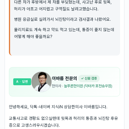
다른 차가 후방에서 제 차를 부딪혔는데, 사고난 후로 뒷목,
허리가 아프고 어지럽고 구역질도 날려고했습니다.
병원 응급실로 실려가서 뇌진탕이라고 검사결과 나왔어요.
물리치료도 계속 하고 약도 먹고 있는데, 통증이 줄지 않는데
어떻게 해야 좋을까요?
이바름
전문의
✓ 신원 검증
A
· 답변
한의사
·
늘푸른한의원 (닥터카 포천송우점)
안녕하세요, 닥톡-네이버 지식iN 상담한의사 이바름입니다.
교통사고로 경황도 없으실텐데 뒷목과 허리의 통증과 뇌진탕 후유
증으로 고생스러우시겠습니다.