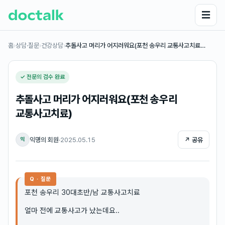
☰
홈
›
상담·질문
›
건강상담
›
추돌사고 머리가 어지러워요(포천 송우리 교통사고치료…
✓ 전문의 검수 완료
추돌사고 머리가 어지러워요(포천 송우리
교통사고치료)
익명의 회원
·
2025.05.15
↗ 공유
익
Q · 질문
포천 송우리 30대초반/남 교통사고치료
얼마 전에 교통사고가 났는데요..