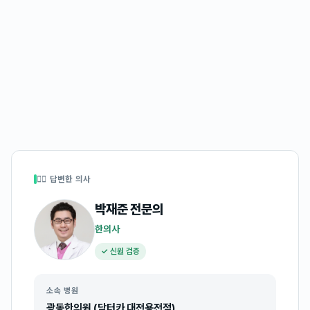
👩‍⚕️ 답변한 의사
박재준
전문의
한의사
✓ 신원 검증
소속 병원
광동한의원 (닥터카 대전용전점)