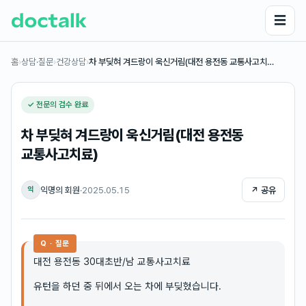
☰
홈
›
상담·질문
›
건강상담
›
차 부딪혀 겨드랑이 욱신거림(대전 용전동 교통사고치…
✓ 전문의 검수 완료
차 부딪혀 겨드랑이 욱신거림(대전 용전동
교통사고치료)
익명의 회원
·
2025.05.15
↗ 공유
익
Q · 질문
대전 용전동 30대초반/남 교통사고치료
유턴을 하던 중 뒤에서 오는 차에 부딪혔습니다.