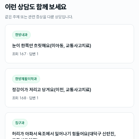
이런 상담도 함께 보세요
같은 주제 또는 관련 증상을 다룬 상담입니다.
한방내과
눈이 한쪽만 흐릿해요(미아동, 교통사고치료)
조회
167
· 답변
1
한방재활의학과
정강이가 저리고 당겨요(이천, 교통사고치료)
조회
168
· 답변
1
침구과
허리가 아파서 욕조에서 일어나기 힘들어요(대덕구 신탄진,