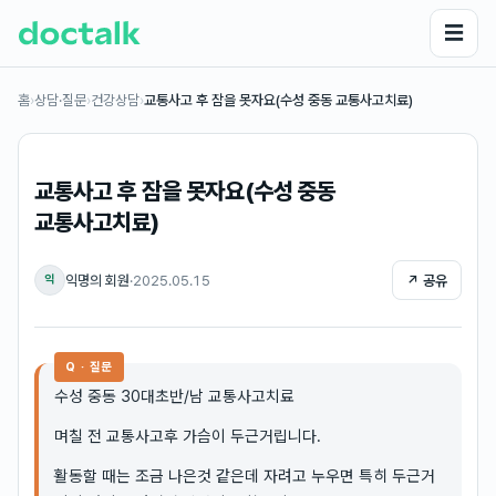
☰
홈
›
상담·질문
›
건강상담
›
교통사고 후 잠을 못자요(수성 중동 교통사고치료)
교통사고 후 잠을 못자요(수성 중동
교통사고치료)
익명의 회원
·
2025.05.15
↗ 공유
익
Q · 질문
수성 중동 30대초반/남 교통사고치료
며칠 전 교통사고후 가슴이 두근거립니다.
활동할 때는 조금 나은것 같은데 자려고 누우면 특히 두근거