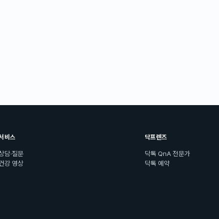
서비스
닥프렌즈
상담·질문
닥톡 QnA 전문가
건강 영상
닥톡 예약