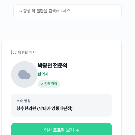
🔍
👩‍⚕️ 답변한 의사
박광천
전문의
한의사
✓ 신원 검증
소속 병원
청수한의원 (닥터카 영통매탄점)
의사 프로필 보기 →