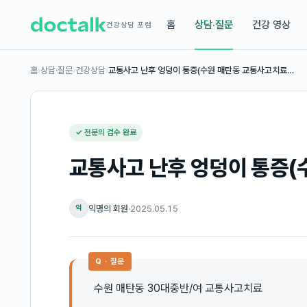
홈
상담·질문
건강 영상
건강상담 포럼
홈
›
상담·질문
›
건강상담
›
교통사고 난후 엉덩이 통증(수원 매탄동 교통사고치료…
✓ 전문의 검수 완료
교통사고 난후 엉덩이 통증(
익명의 회원
·
2025.05.15
익
Q · 질문
수원 매탄동 30대중반/여 교통사고치료