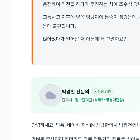
운전하며 직진을 하다가 후진하는 차에 조수석 앞
교통사고 이후에 양쪽 엉덩이에 통증이 생겼는데, 
는데 불편합니다.
앉아있다가 일어날 때 아픈데 왜 그럴까요?
박광천
전문의
✓ 신원 검증
한의사
·
청수한의원 (닥터카 영통매탄점)
안녕하세요, 닥톡-네이버 지식iN 상담한의사 박광천입니
가벼운 증상이라 하더라도 의료 전문가의 진료를 받아보