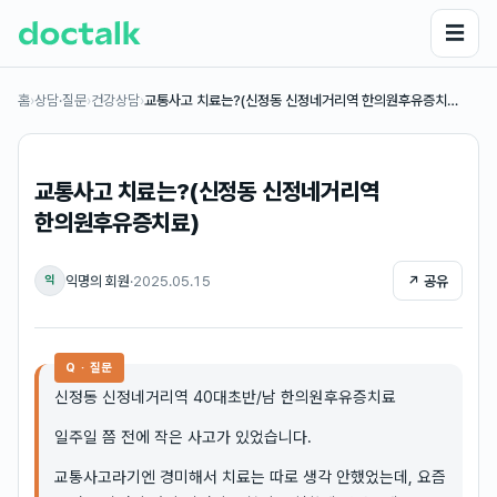
☰
홈
›
상담·질문
›
건강상담
›
교통사고 치료는?(신정동 신정네거리역 한의원후유증치…
교통사고 치료는?(신정동 신정네거리역
한의원후유증치료)
익명의 회원
·
2025.05.15
↗ 공유
익
Q · 질문
신정동 신정네거리역 40대초반/남 한의원후유증치료
일주일 쯤 전에 작은 사고가 있었습니다.
교통사고라기엔 경미해서 치료는 따로 생각 안했었는데, 요즘