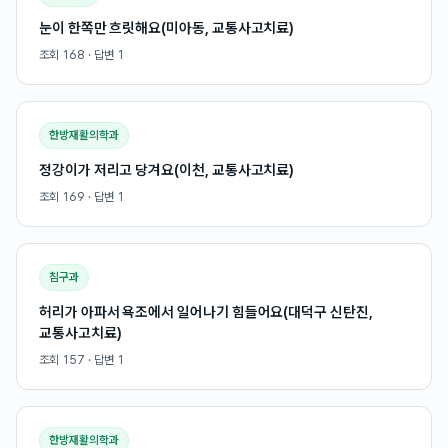
눈이 한쪽만 흐릿해요(미아동, 교통사고치료)
조회
168
· 답변
1
한방재활의학과
정강이가 저리고 당겨요(이천, 교통사고치료)
조회
169
· 답변
1
침구과
허리가 아파서 욕조에서 일어나기 힘들어요(대덕구 신탄진,
교통사고치료)
조회
157
· 답변
1
한방재활의학과