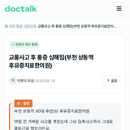
☰
홈
›
상담·질문
›
건강상담
›
교통사고 후 통증 심해짐(부천 상동역 후유증치료한의…
✓ 전문의 검수 완료
교통사고 후 통증 심해짐(부천 상동역
후유증치료한의원)
익명의 회원
·
2025.05.15
↗ 공유
익
Q · 질문
부천 상동역 40대 후반/남 후유증치료한의원
며칠 전 가벼운 사고를 겪었는데 그냥 접촉사고여서 그대로
출퇴근을 했었거든요.