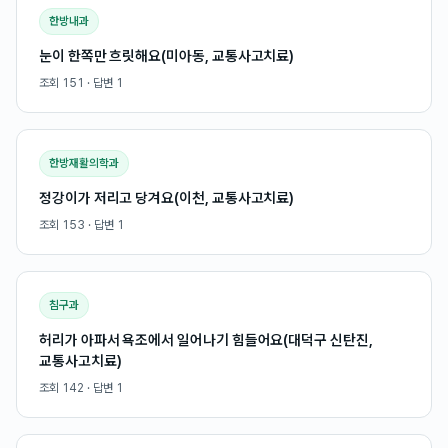
한방내과
눈이 한쪽만 흐릿해요(미아동, 교통사고치료)
조회
151
· 답변
1
한방재활의학과
정강이가 저리고 당겨요(이천, 교통사고치료)
조회
153
· 답변
1
침구과
허리가 아파서 욕조에서 일어나기 힘들어요(대덕구 신탄진,
교통사고치료)
조회
142
· 답변
1