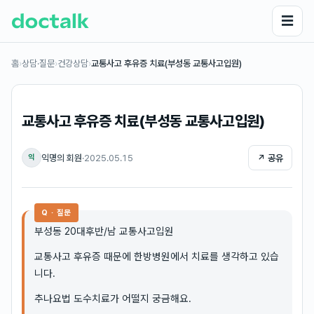
☰
홈
›
상담·질문
›
건강상담
›
교통사고 후유증 치료(부성동 교통사고입원)
교통사고 후유증 치료(부성동 교통사고입원)
익명의 회원
·
2025.05.15
↗ 공유
익
Q · 질문
부성동 20대후반/남 교통사고입원
교통사고 후유증 때문에 한방병원에서 치료를 생각하고 있습
니다.
추나요법 도수치료가 어떨지 궁금해요.