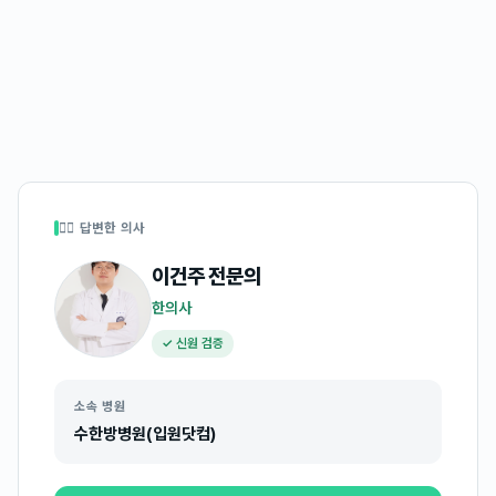
👩‍⚕️ 답변한 의사
이건주
전문의
한의사
✓ 신원 검증
소속 병원
수한방병원(입원닷컴)