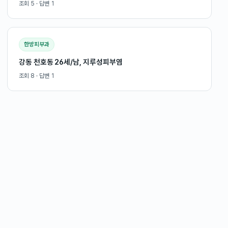
조회
5
· 답변
1
한방피부과
강동 천호동 26세/남, 지루성피부염
조회
8
· 답변
1