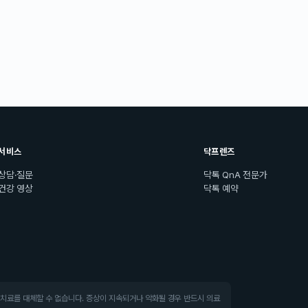
서비스
닥프렌즈
상담·질문
닥톡 QnA 전문가
건강 영상
닥톡 예약
·치료를 대체할 수 없습니다. 증상이 지속되거나 악화될 경우 반드시 의료