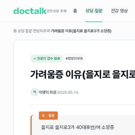
홈
상담·질문
건강 영상
건강상담 포럼
홈
›
상담·질문
›
한방피부과
›
가려움증 이유(을지로 을지로3가 소양증)
✓ 전문의 검수 완료
#
한방피부과
가려움증 이유(을지로 을지로
익명의 회원
·
2025.05.16
익
Q · 질문
을지로 을지로3가 40대후반/여 소양증