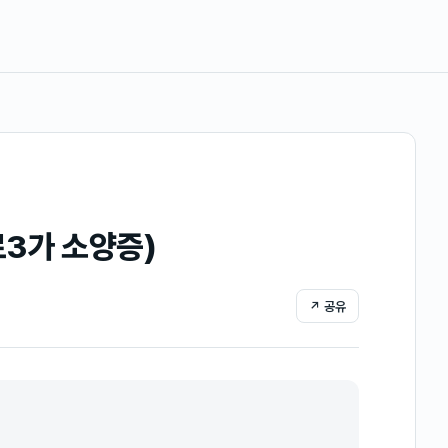
3가 소양증)
↗ 공유