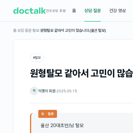
홈
상담·질문
건강 영상
건강상담 포럼
홈
›
상담·질문
›
탈모
›
원형탈모 같아서 고민이 많습니다.(울산 탈모)
#
탈모
원형탈모 같아서 고민이 많습
익명의 회원
·
2025.05.15
익
Q · 질문
울산 20대초반/남 탈모