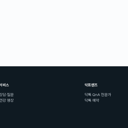
서비스
닥프렌즈
상담·질문
닥톡 QnA 전문가
건강 영상
닥톡 예약