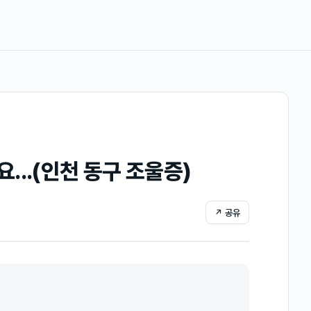
..(인천 동구 조울증)
↗ 공유