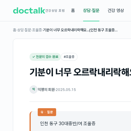
홈
상담·질문
건강 영상
건강상담 포럼
홈
›
상담·질문
›
조울증
›
기분이 너무 오르락내리락해요...(인천 동구 조울증…
✓ 전문의 검수 완료
#
조울증
기분이 너무 오르락내리락해요.
익명의 회원
·
2025.05.15
익
Q · 질문
인천 동구 30대중반/여 조울증