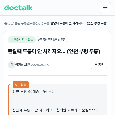
☰
홈
›
상담·질문
›
두통편두통긴장성두통
›
한달째 두통이 안 사라져요... (인천 부평 두통)
✓ 전문의 검수 완료
#
두통편두통긴장성두통
한달째 두통이 안 사라져요... (인천 부평 두통)
익명의 회원
·
2025.05.15
↗ 공유
익
Q · 질문
인천 부평 40대중반/남 두통
한달째 두통이 안 사라져요... 한의원 치료가 도움될까요?