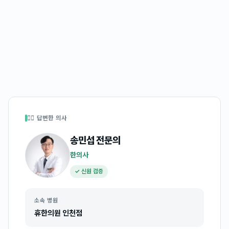
👩‍⚕️ 답변한 의사
송민섭
전문의
한의사
✓ 신원 검증
소속 병원
휴한의원 인천점