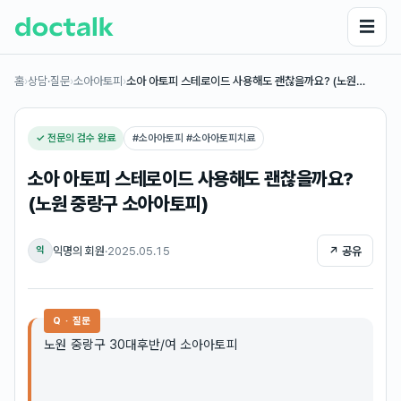
☰
홈
›
상담·질문
›
소아아토피
›
소아 아토피 스테로이드 사용해도 괜찮을까요? (노원…
✓ 전문의 검수 완료
#
소아아토피 #소아아토피치료
소아 아토피 스테로이드 사용해도 괜찮을까요?
(노원 중랑구 소아아토피)
익명의 회원
·
2025.05.15
↗ 공유
익
Q · 질문
노원 중랑구 30대후반/여 소아아토피