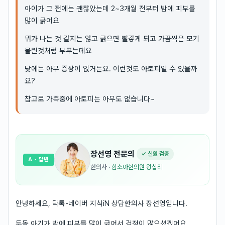
아이가 그 전에는 괜찮았는데 2~3개월 전부터 밤에 피부를
많이 긁어요
뭐가 나는 것 같지는 않고 긁으면 빨갛게 되고 가끔씩은 모기
물린것처럼 부푸는데요
낮에는 아무 증상이 없거든요. 이런것도 아토피일 수 있을까
요?
참고로 가족중에 아토피는 아무도 없습니다~
장선영
전문의
✓ 신원 검증
A
· 답변
한의사
·
함소아한의원 왕십리
안녕하세요, 닥톡-네이버 지식iN 상담한의사 장선영입니다.
두돌 아기가 밤에 피부를 많이 긁어서 걱정이 많으셨겠어요