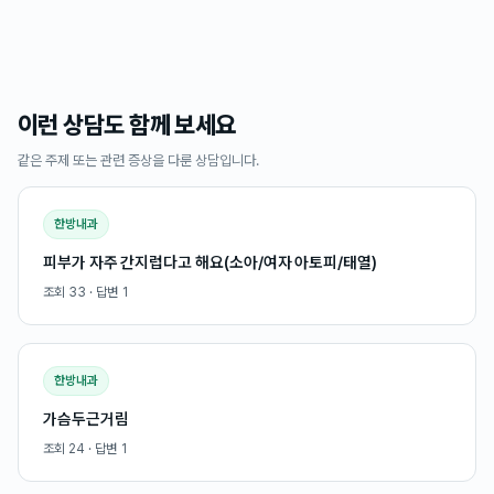
이런 상담도 함께 보세요
같은 주제 또는 관련 증상을 다룬 상담입니다.
한방내과
피부가 자주 간지럽다고 해요(소아/여자 아토피/태열)
조회
33
· 답변
1
한방내과
가슴두근거림
조회
24
· 답변
1