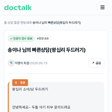
☰
홈
›
상담·질문
›
한방내과
›
송이나 님의 빠른상담(왕십리 두드러기)
✓ 전문의 검수 완료
#
한방내과
송이나 님의 빠른상담(왕십리 두드러기)
익명의 회원
·
2025.05.15
↗ 공유
익
Q · 질문
왕십리 소아/남 두드러기
안녕하세요~ 두돌 아기 피부 문의드려요