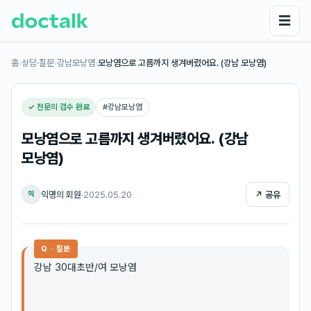
☰
홈
›
상담·질문
›
강남모낭염
›
​모낭염으로 고름까지 생겨버렸어요. (강남 모낭염)
✓ 전문의 검수 완료
#
강남모낭염
​모낭염으로 고름까지 생겨버렸어요. (강남
모낭염)
익명의 회원
·
2025.05.20
↗ 공유
익
Q · 질문
강남 30대초반/여 모낭염