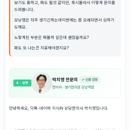
보기도 흉하고, 짜도 될것 같지만, 혹시몰라서 이렇게 문의를
드려봅니다.
모낭염은 자주 생기긴하는데이번에는 좀 오래되면서 심하기
도해요.
노랗게된 부분은 짜볼까 싶은데 괜찮을까요?
짜도 또 나는건 치료해야겠지요?
박치영
전문의
✓ 신원 검증
A
· 답변
한의사
·
생기한의원 강남역점
안녕하세요, 닥톡-네이버 지식iN 상담한의사 박치영입니다.