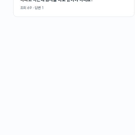
조회
69
· 답변
1