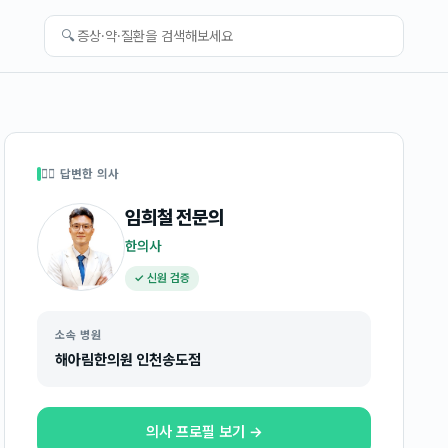
🔍
👩‍⚕️ 답변한 의사
임희철
전문의
한의사
✓ 신원 검증
소속 병원
해아림한의원 인천송도점
의사 프로필 보기 →