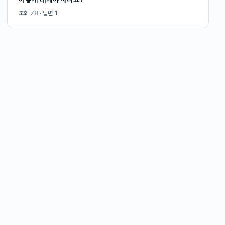
조회
78
· 답변
1