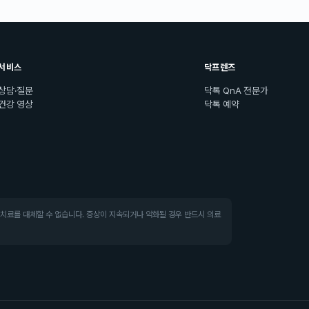
서비스
닥프렌즈
상담·질문
닥톡 QnA 전문가
건강 영상
닥톡 예약
·치료를 대체할 수 없습니다. 증상이 지속되거나 악화될 경우 반드시 의료