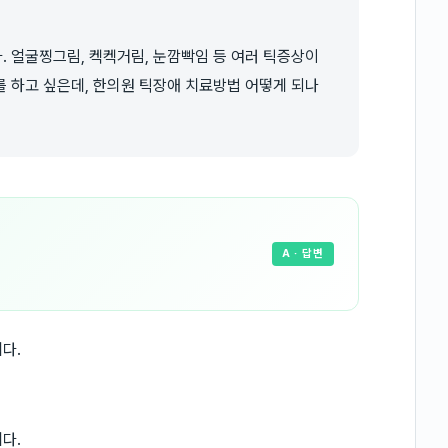
 얼굴찡그림, 켁켁거림, 눈깜빡임 등 여러 틱증상이
 하고 싶은데, 한의원 틱장애 치료방법 어떻게 되나
A
· 답변
다.
다.