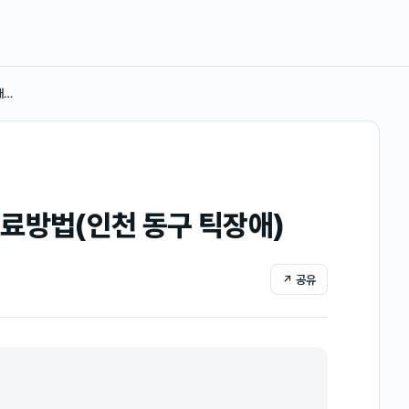
애…
료방법(인천 동구 틱장애)
↗ 공유