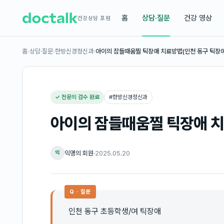
홈
상담·질문
건강 영상
건강상담 포럼
홈
›
상담·질문
›
한방신경정신과
›
아이의 잠들때움찔 틱장애 치료방법(인천 동구 틱장
✓ 전문의 검수 완료
#
한방신경정신과
아이의 잠들때움찔 틱장애 치
익명의 회원
·
2025.05.20
익
Q · 질문
인천 동구 초등학생/여 틱장애