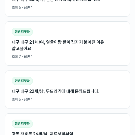
조회
5
· 답변
1
한방피부과
대구 대구 21세/여, 얼굴이랑 팔이 갑자기 붉어진 이유
알고싶어요
조회
7
· 답변
1
한방피부과
대구 대구 22세/남, 두드러기에 대해 문의드립니다.
조회
6
· 답변
1
한방피부과
강동 천호동 26세/남, 지루성피부염