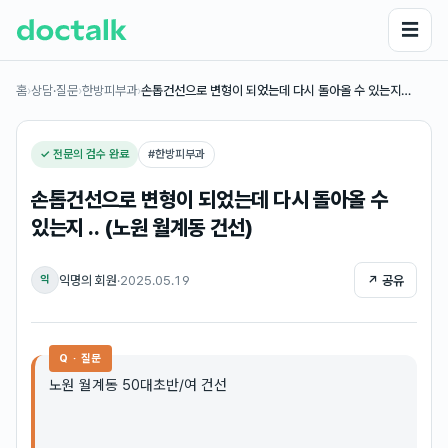
☰
홈
›
상담·질문
›
한방피부과
›
손톱건선으로 변형이 되었는데 다시 돌아올 수 있는지…
✓ 전문의 검수 완료
#
한방피부과
손톱건선으로 변형이 되었는데 다시 돌아올 수
있는지 .. (노원 월계동 건선)
익명의 회원
·
2025.05.19
↗ 공유
익
Q · 질문
노원 월계동 50대초반/여 건선